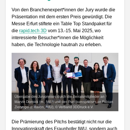
Von den Branchenexpert*innen der Jury wurde die
Präsentation mit dem ersten Preis gewürdigt. Die
Messe Erfurt stiftete ein Table Top Standpaket für
die
rapid.tech 3D
vom 13.-15. Mai 2025, wo
interessierte Besucher*innen die Möglichkeit
haben, die Technologie hautnah zu erleben.
Übergabe des Jurypreises durch die Beiratsmitglieder an
Marvin Dornick (m., IWU) und des Publikumspreises an Fabian
Ziervogel (r. davon, IWU), © Verband 3DDruck e.V.
Die Prämierung des Pitchs bestätigt nicht nur die
Innovationskraft des Fraunhofer IWU, sondern auch