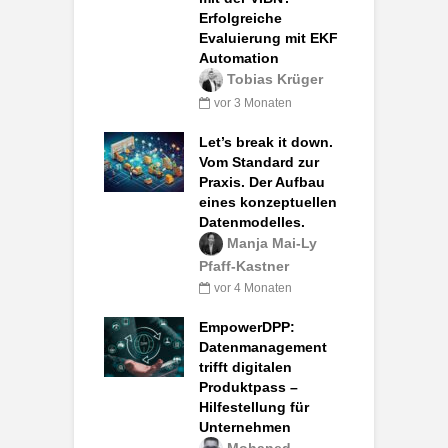
Erfolgreiche
Evaluierung mit EKF
Automation
Tobias Krüger
vor 3 Monaten
Let’s break it down.
Vom Standard zur
Praxis. Der Aufbau
eines konzeptuellen
Datenmodelles.
Manja Mai-Ly
Pfaff-Kastner
vor 4 Monaten
EmpowerDPP:
Datenmanagement
trifft digitalen
Produktpass –
Hilfestellung für
Unternehmen
Mohaned