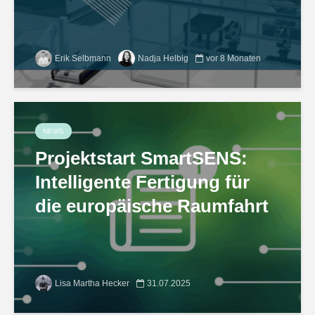
Erik Selbmann
Nadja Helbig
vor 8 Monaten
NEWS
Projektstart SmartSENS:
Intelligente Fertigung für
die europäische Raumfahrt
Lisa Martha Hecker
31.07.2025