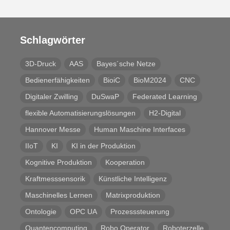
Schlagwörter
3D-Druck
AAS
Bayes´sche Netze
Bedienerfähigkeiten
BioiC
BioM2024
CNC
Digitaler Zwilling
DuSwaP
Federated Learning
flexible Automatisierungslösungen
H2-Digital
Hannover Messe
Human Maschine Interfaces
IIoT
KI
KI in der Produktion
Kognitive Produktion
Kooperation
Kraftmesssensorik
Künstliche Intelligenz
Maschinelles Lernen
Matrixproduktion
Ontologie
OPC UA
Prozesssteuerung
Quantencomputing
Robo Operator
Roboterzelle