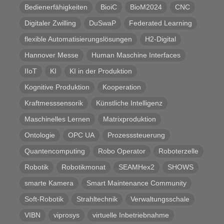
Bedienerfähigkeiten
BioiC
BioM2024
CNC
Digitaler Zwilling
DuSwaP
Federated Learning
flexible Automatisierungslösungen
H2-Digital
Hannover Messe
Human Maschine Interfaces
IIoT
KI
KI in der Produktion
Kognitive Produktion
Kooperation
Kraftmesssensorik
Künstliche Intelligenz
Maschinelles Lernen
Matrixproduktion
Ontologie
OPC UA
Prozesssteuerung
Quantencomputing
Robo Operator
Roboterzelle
Robotik
Robotikmonat
SEAMHex2
SHOWS
smarte Kamera
Smart Maintenance Community
Soft-Robotik
Strahltechnik
Verwaltungsschale
VIBN
viprosys
virtuelle Inbetriebnahme