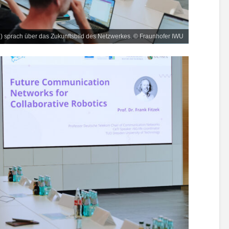
U) sprach über das Zukunftsbild des Netzwerkes. © Fraunhofer IWU