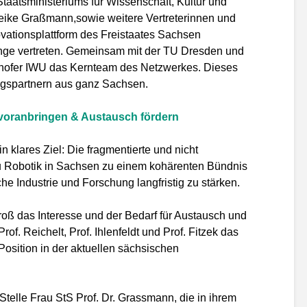
taatsministeriums für Wissenschaft, Kultur und
eike Graßmann,sowie weitere Vertreterinnen und
ovationsplattform des Freistaates Sachsen
nge vertreten. Gemeinsam mit der TU Dresden und
hofer IWU das Kernteam des Netzwerkes. Dieses
ngspartnern aus ganz Sachsen.
voranbringen & Austausch fördern
 klares Ziel: Die fragmentierte und nicht
zu Robotik in Sachsen zu einem kohärenten Bündnis
he Industrie und Forschung langfristig zu stärken.
groß das Interesse und der Bedarf für Austausch und
Prof. Reichelt, Prof. Ihlenfeldt und Prof. Fitzek das
Position in der aktuellen sächsischen
Stelle Frau StS Prof. Dr. Grassmann, die in ihrem