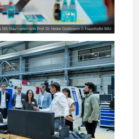
u StS Staatssekretärin Prof. Dr. Heike Graßmann © Fraunhofer IWU