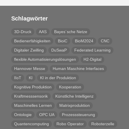
Schlagwörter
3D-Druck
AAS
Bayes´sche Netze
Bedienerfähigkeiten
BioiC
BioM2024
CNC
Digitaler Zwilling
DuSwaP
Federated Learning
flexible Automatisierungslösungen
H2-Digital
Hannover Messe
Human Maschine Interfaces
IIoT
KI
KI in der Produktion
Kognitive Produktion
Kooperation
Kraftmesssensorik
Künstliche Intelligenz
Maschinelles Lernen
Matrixproduktion
Ontologie
OPC UA
Prozesssteuerung
Quantencomputing
Robo Operator
Roboterzelle