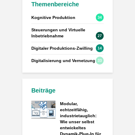
Themenbereiche
Kognitive Produktion
34
Steuerungen und Virtuelle
Inbetriebnahme
27
Digitaler Produktions-Zwilling
14
Digitalisierung und Vernetzung
33
Beiträge
Modular,
echtzeitfähig,
industrietauglich:
Wie unser selbst
entwickeltes
Dynamik-Plug-In für