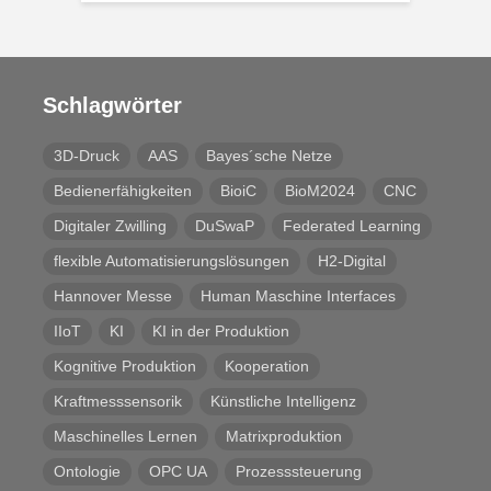
Schlagwörter
3D-Druck
AAS
Bayes´sche Netze
Bedienerfähigkeiten
BioiC
BioM2024
CNC
Digitaler Zwilling
DuSwaP
Federated Learning
flexible Automatisierungslösungen
H2-Digital
Hannover Messe
Human Maschine Interfaces
IIoT
KI
KI in der Produktion
Kognitive Produktion
Kooperation
Kraftmesssensorik
Künstliche Intelligenz
Maschinelles Lernen
Matrixproduktion
Ontologie
OPC UA
Prozesssteuerung