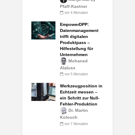
Pfaff-Kastner
vor 4 Monaten
EmpowerDPP:
Datenmanagement
trifft digitalen
Produktpass –
Hilfestellung für
Unternehmen
Mohaned
Alaluss
vor 5 Monaten
Werkzeugposition in
Echtzeit messen –
ein Schritt zur Null-
Fehler-Produktion
Dr. Martin
Kolouch
vor 7 Monaten