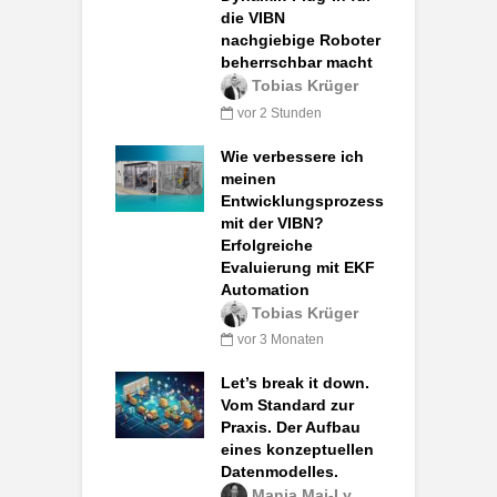
die VIBN
nachgiebige Roboter
beherrschbar macht
Tobias Krüger
vor 2 Stunden
Wie verbessere ich
meinen
Entwicklungsprozess
mit der VIBN?
Erfolgreiche
Evaluierung mit EKF
Automation
Tobias Krüger
vor 3 Monaten
Let’s break it down.
Vom Standard zur
Praxis. Der Aufbau
eines konzeptuellen
Datenmodelles.
Manja Mai-Ly