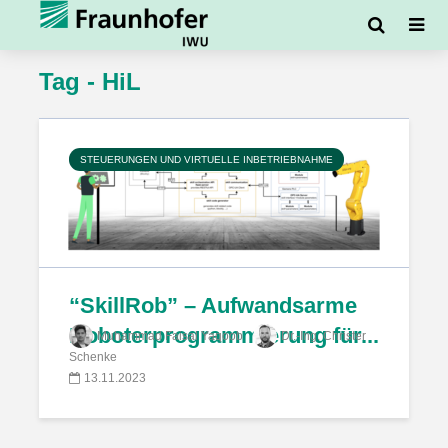
Tag - HiL
STEUERUNGEN UND VIRTUELLE INBETRIEBNAHME
“SkillRob” – Aufwandsarme
Roboterprogrammierung für...
Muhammad Faisal Yaqoob
Dr.-Ing. Christer
Schenke
13.11.2023