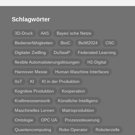
Schlagwörter
3D-Druck
AAS
Bayes´sche Netze
Bedienerfähigkeiten
BioiC
BioM2024
CNC
Digitaler Zwilling
DuSwaP
Federated Learning
flexible Automatisierungslösungen
H2-Digital
Hannover Messe
Human Maschine Interfaces
IIoT
KI
KI in der Produktion
Kognitive Produktion
Kooperation
Kraftmesssensorik
Künstliche Intelligenz
Maschinelles Lernen
Matrixproduktion
Ontologie
OPC UA
Prozesssteuerung
Quantencomputing
Robo Operator
Roboterzelle