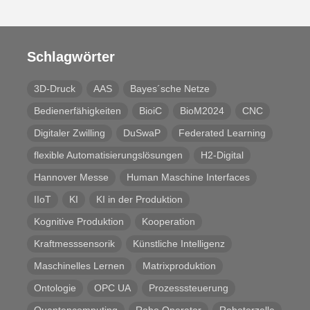
Schlagwörter
3D-Druck
AAS
Bayes´sche Netze
Bedienerfähigkeiten
BioiC
BioM2024
CNC
Digitaler Zwilling
DuSwaP
Federated Learning
flexible Automatisierungslösungen
H2-Digital
Hannover Messe
Human Maschine Interfaces
IIoT
KI
KI in der Produktion
Kognitive Produktion
Kooperation
Kraftmesssensorik
Künstliche Intelligenz
Maschinelles Lernen
Matrixproduktion
Ontologie
OPC UA
Prozesssteuerung
Quantencomputing
Robo Operator
Roboterzelle