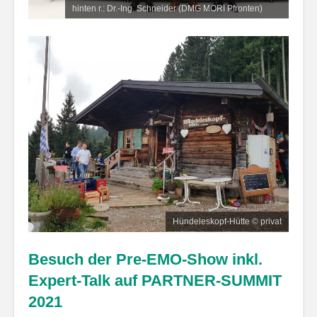
hinten r.: Dr.-Ing. Schneider (DMG MORI Pfronten)
Hündeleskopf-Hütte © privat
B
esuch der Pre-EMO-Show inkl.
Expert-Talk auf PARTNER-SUMMIT
2021