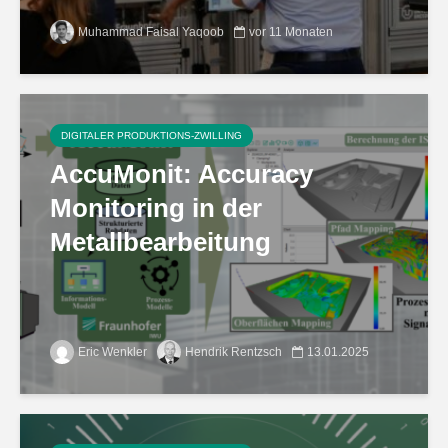
Muhammad Faisal Yaqoob
vor 11 Monaten
DIGITALER PRODUKTIONS-ZWILLING
AccuMonit: Accuracy
Monitoring in der
Metallbearbeitung
Eric Wenkler
Hendrik Rentzsch
13.01.2025