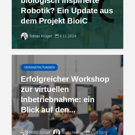
biologisch inspirierte
Robotik? Ein Update aus
dem Projekt BioiC
Tobias Krüger
6.11.2024
VERANSTALTUNGEN
Erfolgreicher Workshop
zur virtuellen
Inbetriebnahme: ein
Blick auf den...
Philip Scharf
Nadja Helbig
6.09.2024