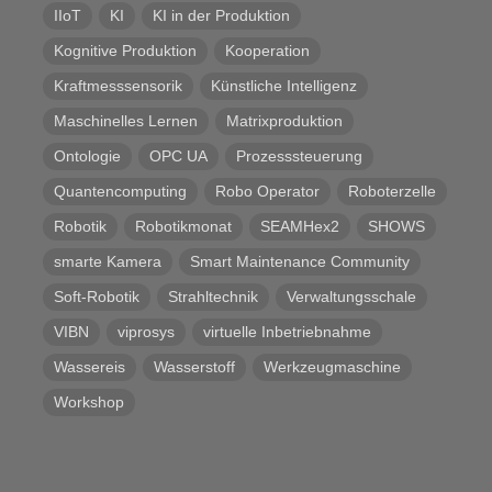
IIoT
KI
KI in der Produktion
Kognitive Produktion
Kooperation
Kraftmesssensorik
Künstliche Intelligenz
Maschinelles Lernen
Matrixproduktion
Ontologie
OPC UA
Prozesssteuerung
Quantencomputing
Robo Operator
Roboterzelle
Robotik
Robotikmonat
SEAMHex2
SHOWS
smarte Kamera
Smart Maintenance Community
Soft-Robotik
Strahltechnik
Verwaltungsschale
VIBN
viprosys
virtuelle Inbetriebnahme
Wassereis
Wasserstoff
Werkzeugmaschine
Workshop