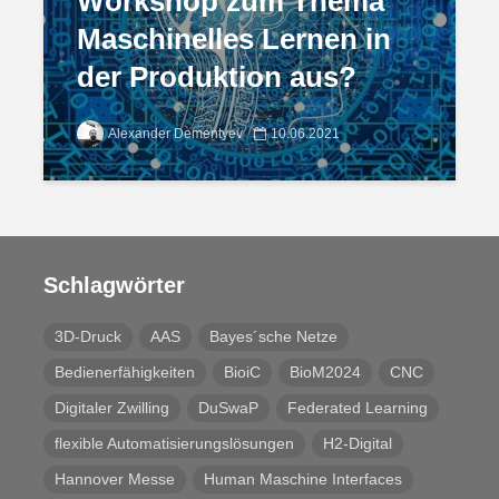
Workshop zum Thema
Maschinelles Lernen in
der Produktion aus?
Alexander Dementyev
10.06.2021
Schlagwörter
3D-Druck
AAS
Bayes´sche Netze
Bedienerfähigkeiten
BioiC
BioM2024
CNC
Digitaler Zwilling
DuSwaP
Federated Learning
flexible Automatisierungslösungen
H2-Digital
Hannover Messe
Human Maschine Interfaces