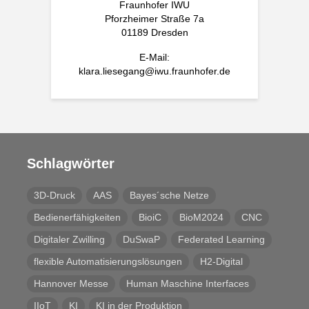
Fraunhofer IWU
Pforzheimer Straße 7a
01189 Dresden
E-Mail:
klara.liesegang@iwu.fraunhofer.de
Schlagwörter
3D-Druck
AAS
Bayes´sche Netze
Bedienerfähigkeiten
BioiC
BioM2024
CNC
Digitaler Zwilling
DuSwaP
Federated Learning
flexible Automatisierungslösungen
H2-Digital
Hannover Messe
Human Maschine Interfaces
IIoT
KI
KI in der Produktion