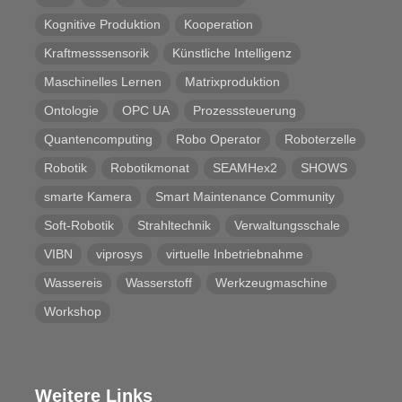
Kognitive Produktion
Kooperation
Kraftmesssensorik
Künstliche Intelligenz
Maschinelles Lernen
Matrixproduktion
Ontologie
OPC UA
Prozesssteuerung
Quantencomputing
Robo Operator
Roboterzelle
Robotik
Robotikmonat
SEAMHex2
SHOWS
smarte Kamera
Smart Maintenance Community
Soft-Robotik
Strahltechnik
Verwaltungsschale
VIBN
viprosys
virtuelle Inbetriebnahme
Wassereis
Wasserstoff
Werkzeugmaschine
Workshop
Weitere Links