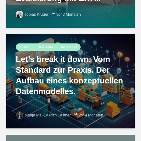
Tobias Krüger
vor 3 Monaten
DIGITALISIERUNG UND VERNETZUNG
Let’s break it down. Vom
Standard zur Praxis. Der
Aufbau eines konzeptuellen
Datenmodelles.
Manja Mai-Ly Pfaff-Kastner
vor 4 Monaten