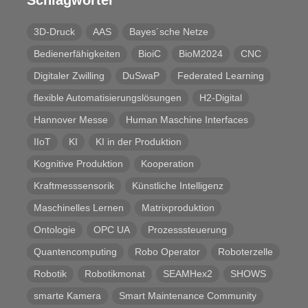
3D-Druck
AAS
Bayes´sche Netze
Bedienerfähigkeiten
BioiC
BioM2024
CNC
Digitaler Zwilling
DuSwaP
Federated Learning
flexible Automatisierungslösungen
H2-Digital
Hannover Messe
Human Maschine Interfaces
IIoT
KI
KI in der Produktion
Kognitive Produktion
Kooperation
Kraftmesssensorik
Künstliche Intelligenz
Maschinelles Lernen
Matrixproduktion
Ontologie
OPC UA
Prozesssteuerung
Quantencomputing
Robo Operator
Roboterzelle
Robotik
Robotikmonat
SEAMHex2
SHOWS
smarte Kamera
Smart Maintenance Community