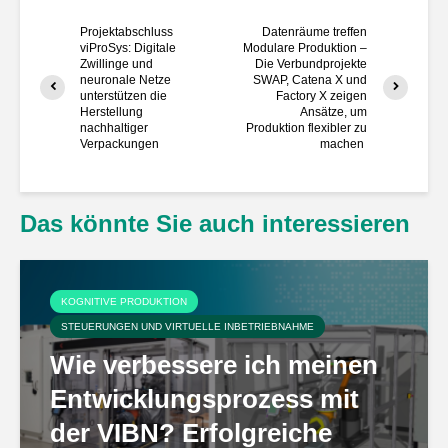
Projektabschluss
Datenräume treffen
viProSys: Digitale
Modulare Produktion –
Zwillinge und
Die Verbundprojekte
neuronale Netze
SWAP, Catena X und
unterstützen die
Factory X zeigen
Herstellung
Ansätze, um
nachhaltiger
Produktion flexibler zu
Verpackungen
machen
Das könnte Sie auch interessieren
KOGNITIVE PRODUKTION
STEUERUNGEN UND VIRTUELLE INBETRIEBNAHME
Wie verbessere ich meinen
Entwicklungsprozess mit
der VIBN? Erfolgreiche