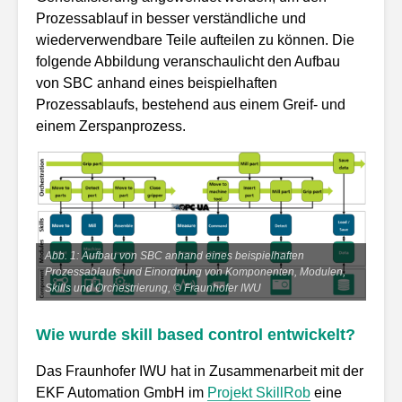
Prozessablauf in besser verständliche und
wiederverwendbare Teile aufteilen zu können. Die
folgende Abbildung veranschaulicht den Aufbau
von SBC anhand eines beispielhaften
Prozessablaufs, bestehend aus einem Greif- und
einem Zerspanprozess.
Abb. 1: Aufbau von SBC anhand eines beispielhaften
Prozessablaufs und Einordnung von Komponenten, Modulen,
Skills und Orchestrierung, © Fraunhofer IWU
Wie wurde skill based control entwickelt?
Das Fraunhofer IWU hat in Zusammenarbeit mit der
EKF Automation GmbH im
Projekt SkillRob
eine