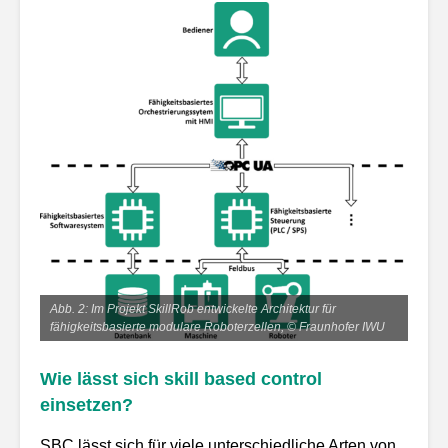
Abb. 2:
Im Projekt SkillRob entwickelte Architektur für
fähigkeitsbasierte modulare Roboterzellen, © Fraunhofer IWU
Wie lässt sich skill based control
einsetzen?
SBC lässt sich für viele unterschiedliche Arten von