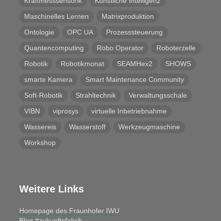
Kraftmesssensorik
Künstliche Intelligenz
Maschinelles Lernen
Matrixproduktion
Ontologie
OPC UA
Prozesssteuerung
Quantencomputing
Robo Operator
Roboterzelle
Robotik
Robotikmonat
SEAMHex2
SHOWS
smarte Kamera
Smart Maintenance Community
Soft-Robotik
Strahltechnik
Verwaltungsschale
VIBN
viprosys
virtuelle Inbetriebnahme
Wassereis
Wasserstoff
Werkzeugmaschine
Workshop
Weitere Links
Homepage des Fraunhofer IWU
Blog #zukunftsfabrik