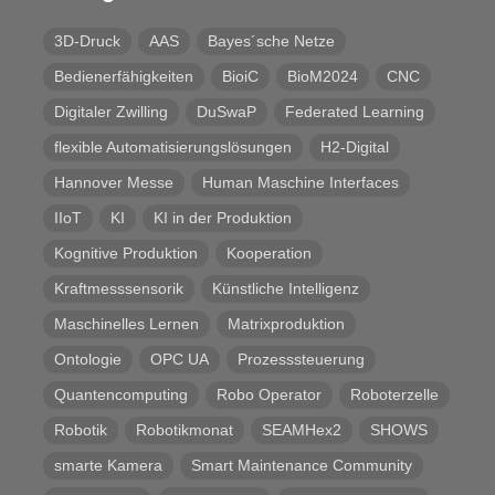
3D-Druck
AAS
Bayes´sche Netze
Bedienerfähigkeiten
BioiC
BioM2024
CNC
Digitaler Zwilling
DuSwaP
Federated Learning
flexible Automatisierungslösungen
H2-Digital
Hannover Messe
Human Maschine Interfaces
IIoT
KI
KI in der Produktion
Kognitive Produktion
Kooperation
Kraftmesssensorik
Künstliche Intelligenz
Maschinelles Lernen
Matrixproduktion
Ontologie
OPC UA
Prozesssteuerung
Quantencomputing
Robo Operator
Roboterzelle
Robotik
Robotikmonat
SEAMHex2
SHOWS
smarte Kamera
Smart Maintenance Community