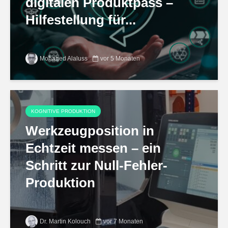
digitalen Produktpass –
Hilfestellung für...
Mohaned Alaluss
vor 5 Monaten
KOGNITIVE PRODUKTION
Werkzeugposition in
Echtzeit messen – ein
Schritt zur Null-Fehler-
Produktion
Dr. Martin Kolouch
vor 7 Monaten