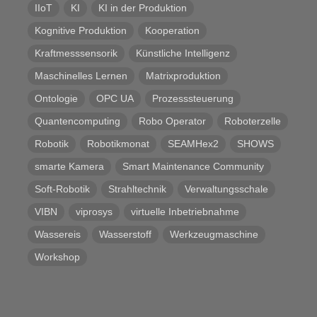
IIoT
KI
KI in der Produktion
Kognitive Produktion
Kooperation
Kraftmesssensorik
Künstliche Intelligenz
Maschinelles Lernen
Matrixproduktion
Ontologie
OPC UA
Prozesssteuerung
Quantencomputing
Robo Operator
Roboterzelle
Robotik
Robotikmonat
SEAMHex2
SHOWS
smarte Kamera
Smart Maintenance Community
Soft-Robotik
Strahltechnik
Verwaltungsschale
VIBN
viprosys
virtuelle Inbetriebnahme
Wassereis
Wasserstoff
Werkzeugmaschine
Workshop